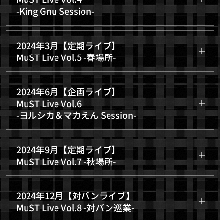
https://www.youtube.com/playlist?
list=PLFYLyW9Ta-tSnDdBwEeTLdKbpneYwXvXc
出演者39名 観覧者8名 合計47名
-King Gnu Session-
list=PLFYLyW9Ta-tTBdKP5GYRDMsIsth_lwsDM
次回定期ライブ参加率 74%
2023年12月16日(土) 10:00-15:00
2024年3月【定期ライブ】
@大久保ホットショット
MuST Live Vol.5 -春場所-
↓演奏動画のリンク
出演者32名 観覧者3名 合計35名
2024年3月16日(土) 10:30-15:30
https://www.youtube.com/playlist?
↓演奏動画のリンク
2024年6月【企画ライブ】
list=PLFYLyW9Ta-tSC_PYnxoHo9niRrn_OpChp
@飯田橋スペースウィズ
MuST Live Vol.6
https://www.youtube.com/playlist?
出演者37名 観覧者10名 合計47名
-ヨルシカ＆マカえん Session-
list=PLFYLyW9Ta-tReFNK96HEjYogeaXcZZKEy
次回定期ライブ参加率 73%
2024年6月15日(土) 10:00-16:00
2024年9月【定期ライブ】
@大塚ウェルカムバック
MuST Live Vol.7 -秋場所-
↓演奏動画のリンク
出演者34名 観覧者16名 合計50名
2024年9月28日(土) 10:00-16:00
https://www.youtube.com/playlist?
↓演奏動画のリンク
2024年12月【対バンライブ】
list=PLFYLyW9Ta-tSVifaO015V-aKz5KsnTcHJ
@大塚ウェルカムバック
https://www.youtube.com/playlist?
MuST Live Vol.8 -対バン巡業-
list=PLFYLyW9Ta-tQdf0nWKk9ihVVXTp0B4-tP
出演者45名 観覧者7名 合計52名