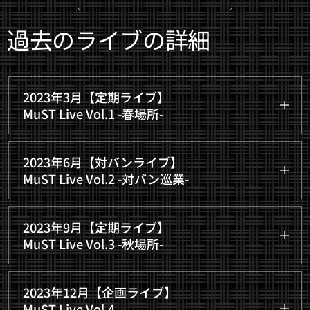
過去のライブの詳細
2023年3月【定期ライブ】
MuST Live Vol.1 -春場所-
2023年3月18日(土) 11:00-15:00
2023年6月【対バンライブ】
@荻窪ルースター
MuST Live Vol.2 -対バン巡業-
出演者28名 観覧者7名 合計35名
2023年6月17日(土) 19:00-22:00
次回定期ライブ参加率 71%
2023年9月【定期ライブ】
@沼袋セクション９
MuST Live Vol.3 -秋場所-
出演者19名 観覧者32名 合計51名
2023年9月30日(土) 10:30-15:30
↓演奏動画のリンク
↓演奏動画のリンク
2023年12月【企画ライブ】
@飯田橋スペースウィズ
https://www.youtube.com/playlist?
MuST Live Vol.4