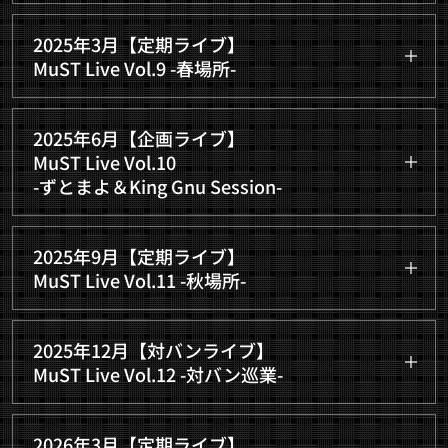
2024年12月7日(土) 10:00-16:00
次回定期ライブ参加率 80%
2025年3月【定期ライブ】
@大塚ウェルカムバック
MuST Live Vol.9 -春場所-
出演者23名 観覧者29名 合計52名
2025年3月8日(土) 10:00-16:00
↓演奏動画のリンク
↓演奏動画のリンク
2025年6月【企画ライブ】
https://www.youtube.com/playlist?
@大塚ウェルカムバック
https://www.youtube.com/playlist?
MuST Live Vol.10
list=PLFYLyW9Ta-tQx3AUhk5z18nnNhY8EQ--u
list=PLFYLyW9Ta-tRJRx9stvbt6lIaqs5MGbrr
出演者40名 観覧者4名 合計44名
-ずとまよ＆King Gnu Session-
次回定期ライブ参加率 75%
2025年6月14日(土) 9:00-15:00
2025年9月【定期ライブ】
@高円寺ルーツ
MuST Live Vol.11 -秋場所-
↓演奏動画のリンク
出演者44名 観覧者5名 合計49名
2025年9月20日(土) 10:00-16:00
https://www.youtube.com/playlist?
↓演奏動画のリンク
2025年12月【対バンライブ】
list=PLFYLyW9Ta-tT5M1HBGioqo9NPeaVGP3pl
@大塚ウェルカムバック
https://www.youtube.com/playlist?
MuST Live Vol.12 -対バン巡業-
list=PLFYLyW9Ta-tQqst7NE9e05zmK4ogQQFOX
出演者 46名 観覧者7名 合計53名
2025年12月20日(土) 9:00-14:30
次回定期ライブ参加率 81%
2026年3月【定期ライブ】